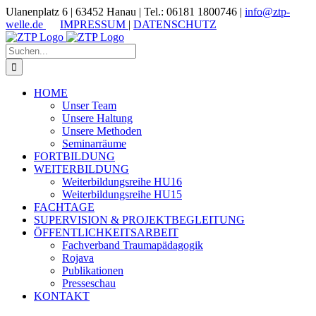
Zum
Ulanenplatz 6 | 63452 Hanau | Tel.: 06181 1800746 |
info@ztp-
Inhalt
welle.de
IMPRESSUM
|
DATENSCHUTZ
springen
Suche
nach:
HOME
Unser Team
Unsere Haltung
Unsere Methoden
Seminarräume
FORTBILDUNG
WEITERBILDUNG
Weiterbildungsreihe HU16
Weiterbildungsreihe HU15
FACHTAGE
SUPERVISION & PROJEKTBEGLEITUNG
ÖFFENTLICHKEITSARBEIT
Fachverband Traumapädagogik
Rojava
Publikationen
Presseschau
KONTAKT